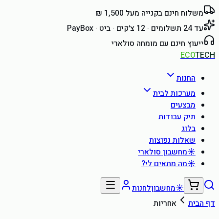
משלוח חינם בקנייה מעל 1,500 ₪
עד 24 תשלומים · 12 צ׳קים · ביט · PayBox
ייעוץ חינם עם מומחה סולארי
ECO
TECH
החנות
מערכות לבית
מבצעים
תיק עבודות
בלוג
שאלות נפוצות
☀
מחשבון סולארי
☀
מה מתאים לי?
☀
מחשבון
לחנות
דף הבית
אחריות