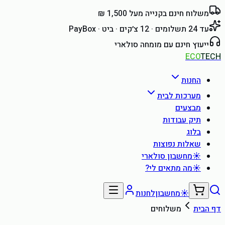
משלוח חינם בקנייה מעל 1,500 ₪
עד 24 תשלומים · 12 צ׳קים · ביט · PayBox
ייעוץ חינם עם מומחה סולארי
ECO
TECH
החנות
מערכות לבית
מבצעים
תיק עבודות
בלוג
שאלות נפוצות
☀
מחשבון סולארי
☀
מה מתאים לי?
☀
מחשבון
לחנות
דף הבית
משלוחים