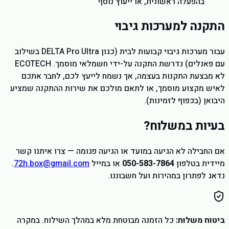
בהפעלה ראשונית, או ייעוץ נוסף
התקנה למערכות גיבוי
עבור מערכות גיבוי קבועות לבית (כגון DELTA Pro Ultra בשילוב
עם פאנלים) נדרשת התקנה על-ידי חשמלאי מוסמך. ECOTECH
לא מבצעת התקנות בעצמה, אך נשמח לייעץ לכם, לחבר אתכם
לאיש מקצוע מוסמך, או לתאם מולכם את שירות ההתקנה שמציע
היבואן (בכפוף לזמינות).
בעיות במשלוח?
אם החבילה לא הגיעה במועד או הגיעה פגומה — צרו איתנו קשר
מיידית בטלפון
050-583-7864
או במייל
72h.box@gmail.com
.
נדאג לפתרון במהירות ועל חשבוננו.
ביטוח משלוח:
כל הזמנה מבוטחת מלא במהלך השילוח. במקרה