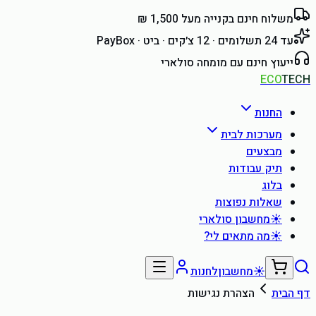
משלוח חינם בקנייה מעל 1,500 ₪
עד 24 תשלומים · 12 צ׳קים · ביט · PayBox
ייעוץ חינם עם מומחה סולארי
ECO
TECH
החנות
מערכות לבית
מבצעים
תיק עבודות
בלוג
שאלות נפוצות
☀
מחשבון סולארי
☀
מה מתאים לי?
☀
מחשבון
לחנות
דף הבית
הצהרת נגישות