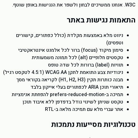
W3C. אנחנו ממשיכים לבחון ולשפר את הנגישות באופן שוטף.
התאמות נגישות באתר
ניווט מלא באמצעות מקלדת (כולל כפתורים, קישורים
וטפסים)
סימון מיקוד (focus) ברור לכל אלמנט אינטראקטיבי
טקסטים חלופיים (alt) לכל תמונה משמעותית
תוויות (label) ברורות לכל שדה טופס
ניגודיות צבע התואמת לתקן WCAG AA (4.5:1 לטקסט רגיל)
מבנה כותרות תקין (H1, H2, H3) לקריאה בקוראי מסך
תיאורי תוכן ARIA לכפתורים בעלי אייקון בלבד
תמיכה ב-prefers-reduced-motion להפחתת אנימציות
טקסט שניתן לשינוי גודל בדפדפן ללא איבוד תוכן
אתר עברי מלא עם תמיכה מלאה ב-RTL
טכנולוגיות מסייעות נתמכות