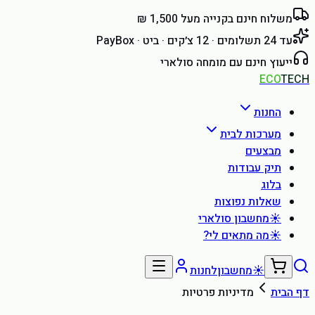
משלוח חינם בקנייה מעל 1,500 ₪
עד 24 תשלומים · 12 צ׳קים · ביט · PayBox
ייעוץ חינם עם מומחה סולארי
ECO
TECH
החנות
מערכות לבית
מבצעים
תיק עבודות
בלוג
שאלות נפוצות
☀
מחשבון סולארי
☀
מה מתאים לי?
☀
מחשבון
לחנות
דף הבית
מדיניות פרטיות