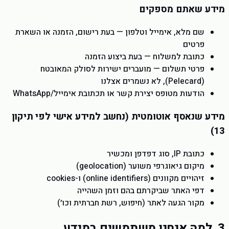
מידע שאתם מספקים
שם מלא, אימייל וטלפון — בעת רישום, הזמנה או השארת
פרטים
כתובת למשלוח — בעת ביצוע הזמנה
פרטי תשלום — מועברים ישירות לסולק המאובטח
(Pelecard), לא נשמרים אצלנו
הודעות מטופס יצירת קשר או תכתובת אימייל/WhatsApp
מידע שנאסף אוטומטית (נחשב למידע אישי לפי תיקון
13)
כתובת IP, סוג דפדפן ומכשיר
מיקום גיאוגרפי משוער (geolocation)
זיהויים מקוונים (online identifiers) ו-cookies
דפי האתר שביקרתם בהם וזמן השהייה
מקור הגעה לאתר (חיפוש, רשת חברתית וכו׳)
3. למה אנחנו משתמשים במידע