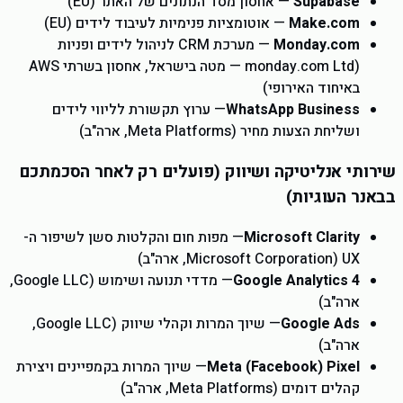
Supabase
— אחסון מסד הנתונים של האתר (EU)
Make.com
— אוטומציות פנימיות לעיבוד לידים (EU)
Monday.com
— מערכת CRM לניהול לידים ופניות
(monday.com Ltd — מטה בישראל, אחסון בשרתי AWS
באיחוד האירופי)
WhatsApp Business
— ערוץ תקשורת לליווי לידים
ושליחת הצעות מחיר (Meta Platforms, ארה"ב)
שירותי אנליטיקה ושיווק (פועלים רק לאחר הסכמתכם
בבאנר העוגיות)
Microsoft Clarity
— מפות חום והקלטות סשן לשיפור ה-
UX (Microsoft Corporation, ארה"ב)
Google Analytics 4
— מדדי תנועה ושימוש (Google LLC,
ארה"ב)
Google Ads
— שיוך המרות וקהלי שיווק (Google LLC,
ארה"ב)
Meta (Facebook) Pixel
— שיוך המרות בקמפיינים ויצירת
קהלים דומים (Meta Platforms, ארה"ב)