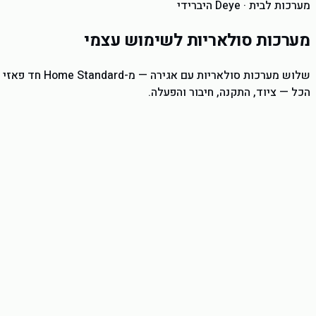
מערכות לבית · Deye היברידי
מערכות סולאריות לשימוש עצמי
הכל — ציוד, התקנה, חיבור והפעלה.
ממיר Deye היברידי
ניטור בענן · יעילות גבוהה · אחריות 5 שנים על הממיר
סוללת Taico LiFePO₄
16 kWh בסיס · 6,000+ מחזורים · הרחבה עד 7 סוללות