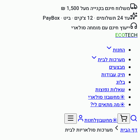
משלוח חינם בקנייה מעל 1,500 ₪
עד 24 תשלומים · 12 צ׳קים · ביט · PayBox
ייעוץ חינם עם מומחה סולארי
ECO
TECH
החנות
מערכות לבית
מבצעים
תיק עבודות
בלוג
שאלות נפוצות
☀
מחשבון סולארי
☀
מה מתאים לי?
☀
מחשבון
לחנות
דף הבית
מערכות סולאריות לבית