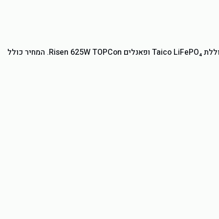
שלוש מערכות סולאריות עם אגירה — מ-Home Standard חד פאזי 6kW ועד Pro 12 Standard תלת פאזי 12kW. ממיר Deye היברידי, סוללת Taico LiFePO₄ ופאנלים Risen 625W TOPCon. המחיר כולל