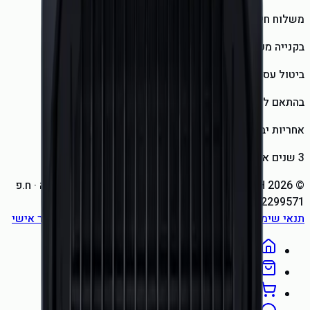
משלוח חינם
בקנייה מעל ₪1,500
ביטול עסקה תוך 14 יום
בהתאם לחוק הגנת הצרכן
אחריות יבואן
3 שנים או לפי היבואן
©
2026
ECOTECH (אקוטק), שיווק וייעוץ פתרונות אנרגיה
· ח.פ
312299571
. כל הזכויות שמורות.
תנאי שימוש
מדיניות פרטיות
הצהרת נגישות
אזור אישי
ניהול עוגיות
בית
חנות
עגלה