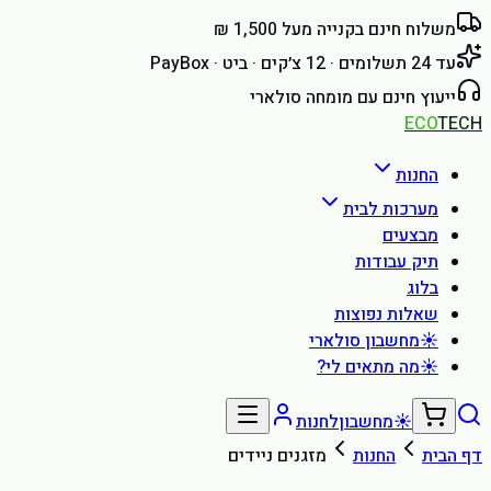
משלוח חינם בקנייה מעל 1,500 ₪
עד 24 תשלומים · 12 צ׳קים · ביט · PayBox
ייעוץ חינם עם מומחה סולארי
ECO
TECH
החנות
מערכות לבית
מבצעים
תיק עבודות
בלוג
שאלות נפוצות
☀
מחשבון סולארי
☀
מה מתאים לי?
☀
מחשבון
לחנות
דף הבית
החנות
מזגנים ניידים