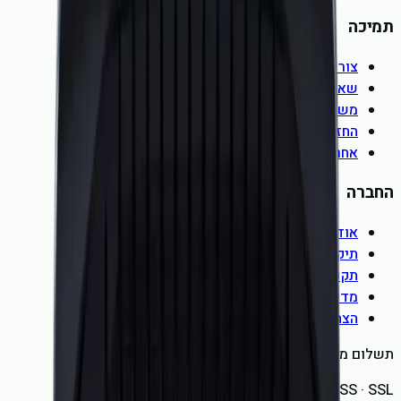
תמיכה
צור קשר
שאלות נפוצות
משלוחים
החזרות והחלפות
אחריות
החברה
אודות
תיק עבודות
תקנון
מדיניות פרטיות
הצהרת נגישות
תשלום מאובטח
PCI-DSS · SSL מוצפן