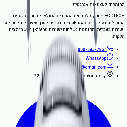
המומחים לעצמאות אנרגטית
ECOTECH מספקת לכם את המוצרים הסולאריים והאנרגטיים
המובילים בעולם, בהם EcoFlow ועוד, עם ייעוץ אישי, ליווי מקצועי
ושירות בעברית. ההזמנות נשלחות ישירות מהיבואן הרשמי לבית
הלקוח.
050-583-7864
WhatsApp
72h.box@gmail.com
קריית מוצקין
·
א׳ עד ה׳, 8:00 עד 22:00