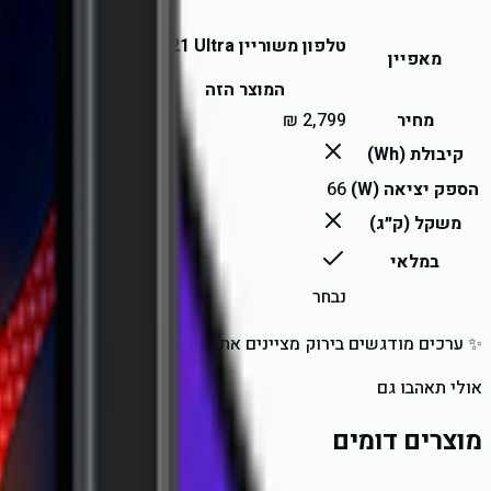
טלפון משוריין WP21 Ultra
מאפיין
טלפון משוריין WP50
המוצר הזה
מחיר
קיבולת (Wh)
הספק יציאה (W)
66
18
משקל (ק״ג)
במלאי
נבחר
צפו
✨ ערכים מודגשים בירוק מציינים את הטוב ביותר בקטגוריה.
אולי תאהבו גם
מוצרים דומים