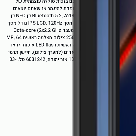
יותר ומאפליקציות מגיבות יותר. בהירות של 430 ניטים מספקת קריאות מצוינת בחוץ. סוללת 9800mAh - מחזיקה מעמד עד 48 ימים. ה-WP21 Ultra לעולם לא יאכזב אתכם בזכות סוללה עוצמתית של
9800mAh. היא תומכת עד 68 שעות של שיחות או נשארת במצב המתנה למשך 48 ימים מדהימים. טעינה מהירה במיוחד 66W – 100% סוללה ב59 דקות בין אם הסוללה עומדת להיגמר או שאתם יוצאים
לטיול קמפינג ספונטני, תוכלו לטעון את ה-WP21 Ultra במלואו תוך 59 דקות בלבד עם מטען העל המהיר 66W קישוריות רשתות GSM / HSPA / LTE WLAN כן Bluetooth 5.2, A2DP, LE GPS כן NFC כן
USB USB Type-C 2.0, OTG כללי תאריך השקה מרץ 2023 מימדים 117.3מ"מ*84.3 מ"מ*19 מ"מ משקל 398 גרם מבנה משוריין SIM Nano-SIM + Nano-SIM תצוגה סוג מסך IPS LCD, 120Hz גודל מסך
6.78 inches, 109.2 cm2 רזולוצית מסך 1080 x 2460 pixels (~396 ppi density) נתוני מערכת מערכת הפעלה Android 13 ערכת שבבים Mediatek Helio G99 (6 nm) מעבד Octa-core (2x2.2 GHz
Cortex-A76 & 6x2.0 GHz Cortex-A55) כרטיס מסך Mali-G57 MC2 זיכרון הרחבת זיכרון microSDXC (uses shared SIM slot) זיכרון פנימי וירטואלי 256GB 12GB RAM צילום מצלמה ראשית 64 MP,
f/1.9, (wide), PDAF מצלמה ראשית 20 MP, (night vision), 3 infrared night vision lights מצלמה ראשית 5 MP, (thermal camera), 256×192 pixels תכונות מצלמה ראשית LED flash איכות וידאו
 קדמית Yes מדיה רמקולים כן חיבור 3.5 מ"מ לא תכונות חיישינים חיישן קרבה, מצפן, חיישן אינפרא אדום (למערך צילום), חיישן תרמי
סוללה נפח Li-Po 9800 mAh מהירות טעינה 66W חוטי, טעינת 50% ב25 דק'* כללי אחריות יבואן רשמי שנה ע"י ד.א ניוטק בע"מ שם היבואן: ד.א ניוטק בע"מ דוד אלעזר 107 אור יהודה, 6031242 טל. 03-