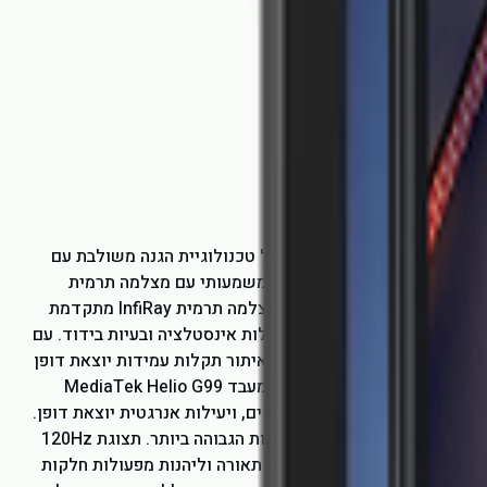
סמארטפון משוריין OUKITEL WP21 Ultra IP69K מצלמה תרמית מק"ט: OK-WP21ULTRA סמארטפון משוריין WP21 Ultra IP69K מבית OUKITEL, מציג את הדור הבא של טכנולוגיית הגנה משולבת עם
 גם מעניק לכם יתרון טכנולוגי משמעותי עם מצלמה תרמית
מתקדמת ויכולות ראיית לילה יוצאות דופן. זהו לא סתם עוד סמארטפון - זהו כלי עבודה מתקדם שתוכנן במיוחד עבור אנשי מקצוע שלא מתפשרים על ביצועים. מצויד במצלמה תרמית InfiRay מתקדמת
 של קצרים חשמליים, דליפות אוויר, תקלות אינסטלציה ובעיות בידוד. עם
 אוויר קשים. חדות משודרגת - כלי רב-תכליתי לאיתור תקלות עמידות יוצאת דופן
הגנה מתקדמת תוכנן במיוחד לעמידה בתנאי חוץ וסביבות קשות, ה-WP21 Ultra הינו בעל דירוג IP68 לעמידות במים, IP69K לעמידות באבק, ותקן MIL-STD-810H צבאי. מעבד MediaTek Helio G99
 העמיד WP21 Ultra מאפשר לך לחוות אפליקציות מהירות במיוחד, משחקים וסטרימינג חלקים, ויעילות אנרגטית יוצאת דופן.
איכות צילום יוצאת דופן: בהירות משופרת ופרטים עשירים. ה-WP21 Ultra מצויד במערך מצלמות משולש בגב וחיישן קדמי 20MP, המבטיחים לכם תמונות וסרטונים באיכות הגבוהה ביותר. תצוגת 120Hz
IP בגודל 6.78 אינץ' FHD+ עם קצב רענון של 120Hz, המאפשר לכם לצפות בנוחות בפרטים ובצבעים חיים בכל תאורה וליהנות מפעולות חלקות