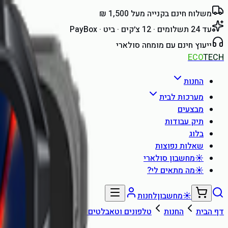
משלוח חינם בקנייה מעל 1,500 ₪
עד 24 תשלומים · 12 צ׳קים · ביט · PayBox
ייעוץ חינם עם מומחה סולארי
ECO
TECH
החנות
מערכות לבית
מבצעים
תיק עבודות
בלוג
שאלות נפוצות
☀
מחשבון סולארי
☀
מה מתאים לי?
☀
מחשבון
לחנות
דף הבית
החנות
טלפונים וטאבלטים משוריינים
טלפון משוריין  Ultra