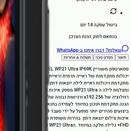
ביטול עסקה 14 יום
בהתאם לחוק הגנת הצרכן
שאלות? דברו איתנו ב-WhatsApp
תיאור
מפרט טכני
משלוח & אחריות
יכולות מתקדמות של ראייה תרמית וראיית לילה. עם מבנה משוריין 
ומצלמת לילה ה WP21 Ultra מספק איכות תמונ
רזולוציה של x192 256 ורגי