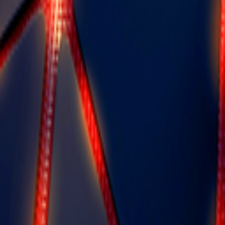
מצלמה ראשית 1080p@30fps מצלמה קדמית 20 MP וידאו מצלמה