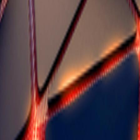
קשיח במיוחד, המכשיר לא רק מגן על עצמו בתנאי שטח מאתגרים, אלא
ה מעולה וזיהוי מדויק של בעיות טמפרטורה נסתרות. המכשיר מיועד לאיתור מהיר
שות גבוהה של 12 מיקרומטר, המכשיר מספק תוצאות מדויקות גם בחושך מוחלט ובתנאי מזג
ביצועים מהירים יותר מופעל על ידי מעבד MediaTek Helio G99, הסמארטפון
FHD+ גלילה חלקה במיוחד. הWP21 Ultra כולל מסך מגע S