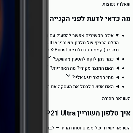
שאלות נפוצות
מה כדאי לדעת לפני הקנייה
איזה מכשירים אפשר להפעיל עם טלפון משוריין WP21 Ultra?
הפלט הרצי
מזגנים) קיימת טכנולוגיית X-Boost של EcoFlow שמאפשרת הפעלה גם של מכשירים בהספק גבוה יותר.
כמה זמן לוקח להטעין מהשקע?
האם המוצר מקורי? מה האחריות?
מתי המוצר יגיע אליי?
האם אפשר לבטל את העסקה אם המוצר לא מתאים?
השוואה מהירה
איך
טלפון משוריין WP21 Ultra
משתווה לאלט
השוואה ישירה של מפרט וטווח מחיר — לבחירה מושכלת יותר.