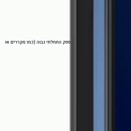
מאוורר, טלוויזיה, מחשב נייד ותאורה. למכשירים עם הספק התחלתי גבוה (כמו מקררים או