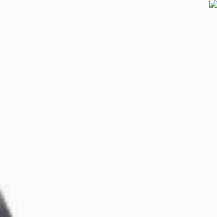
משלוח חינם בקנייה מעל 1,500 ₪
עד 24 תשלומים · 12 צ׳קים · ביט · PayBox
ייעוץ חינם עם מומחה סולארי
ECO
TECH
החנות
מערכות לבית
מבצעים
תיק עבודות
בלוג
שאלות נפוצות
☀
מחשבון סולארי
☀
מה מתאים לי?
☀
מחשבון
לחנות
דף הבית
החנות
אביזרים וממירים
סוללת גיבוי מוקשת למכשירים ניידים SUPER MINI PD כ