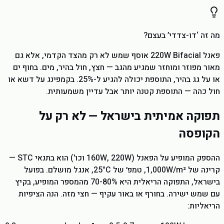
מה זה ‘דו-צדדי’ בעצם?
פאנל 220W Bifacial אוסף שמש לא רק מהצד הקדמי, אלא גם
מאור מפוזר ומוחזר שמגיע מהגב — חצץ, חול בהיר, מים. בחוף ים
או על גג בהיר, התוספת יכולה להגיע ל-25%. בקמפינג על דשא או
חול כהה — התוספת קטנה יותר אבל עדיין משמעותית.
תפוקה אמיתית בישראל — לא רק על
הקופסה
ההספק המופיע על הפאנל (160W, 220W וכו') הוא בתנאי STC —
קרינה של 1,000W/m², טמפ׳ של 25°C, אנגל מושלם. בפועל
בישראל, התפוקה הריאלית היא 70-80% מהמספר המופיע, בקיץ
עם שמש ישירה. בחורף או באור עקיף — חצי מזה. הנה הציפיות
הריאליות: