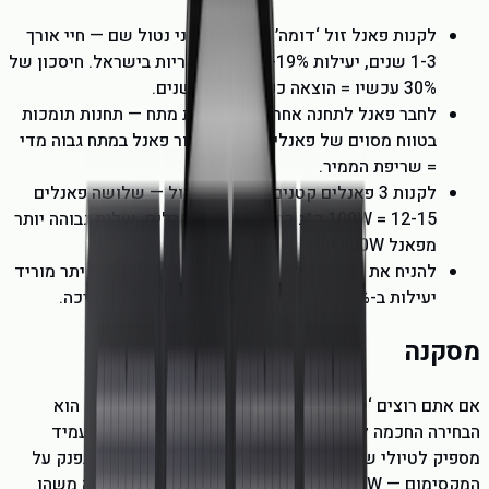
לקנות פאנל זול ‘דומה’ של מותג סיני נטול שם — חיי אורך
1-3 שנים, יעילות 17-19%, ללא אחריות בישראל. חיסכון של
30% עכשיו = הוצאה כפולה תוך 4 שנים.
לחבר פאנל לתחנה אחרת בלי בדיקת מתח — תחנות תומכות
בטווח מסוים של פאנלי MPPT. חיבור פאנל במתח גבוה מדי
= שריפת הממיר.
לקנות 3 פאנלים קטנים במקום 1 גדול — שלושה פאנלים
100W = 12-15 ק״ג כולל מסגרות וכבלים, ועלות גבוהה יותר
מפאנל 400W יחיד.
להניח את הפאנל על אספלט שחור בקיץ — חימום יתר מוריד
יעילות ב-15-20%. תמיד באוויר חופשי, רגלית תמיכה.
מסקנה
אם אתם רוצים ‘שווה הכי הרבה’ — פאנל 220W Bifacial הוא
הבחירה החכמה לרוב המקרים. הוא קל מספיק לקמפינג, עמיד
מספיק לטיולי שטח, ויעיל מספיק לגיבוי לבית. למי שמתפנק על
המקסימום — 400W הוא הבחירה. למי שרק מתחיל ורוצה משהו