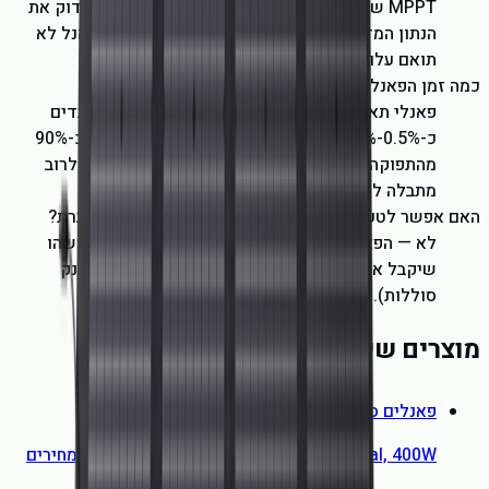
MPPT של התחנה (לרוב 12-150V DC). מומלץ לבדוק את
הנתון המדויק בדגם שלכם לפני חיבור. שימוש בפאנל לא
תואם עלול לשרוף את הממיר.
כמה זמן הפאנל מחזיק לפני שהתפוקה יורדת?
פאנלי תאי סיליקון איכותיים (EcoFlow כולל) מאבדים
כ-0.5%-1% תפוקה לשנה. אחרי 10 שנים — עדיין כ-90%
מהתפוקה המקורית. אצל EcoFlow הסוללה בתחנה לרוב
מתבלה לפני הפאנל.
האם אפשר לטעון את הפאנל בבית גם כשהתחנה לא מחוברת?
לא — הפאנל הוא מקור ייצור, לא מאגר. הוא צריך משהו
שיקבל את האנרגיה (תחנת כוח, ממיר היברידי, או בנק
סוללות). בלי זה, האנרגיה פשוט הולכת לאיבוד.
מוצרים שיכולים להתאים לכם
פאנלים סולאריים — כל הדגמים
100W, 160W, 220W Bifacial, 400W — השוואה ומחירים