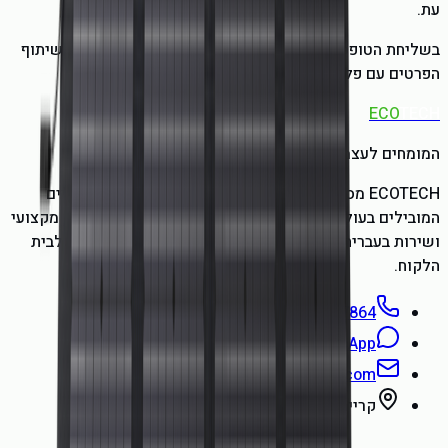
עת.
בשליחת הטופס אתם מסכימים ל
מדיניות הפרטיות
שלנו ולשיתוף
הפרטים עם פלטפורמות פרסום לצורך מדידת קמפיינים.
ECO
TECH
המומחים לעצמאות אנרגטית
ECOTECH מספקת לכם את המוצרים הסולאריים והאנרגטיים
המובילים בעולם, בהם EcoFlow ועוד, עם ייעוץ אישי, ליווי מקצועי
ושירות בעברית. ההזמנות נשלחות ישירות מהיבואן הרשמי לבית
הלקוח.
050-583-7864
WhatsApp
72h.box@gmail.com
קריית מוצקין
·
א׳ עד ה׳, 8:00 עד 22:00