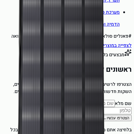
תעו״ז, המסלול הירוק וכמה באמת אפשר לחסוך
מערכת סולארית לבית
הדמיה והצעת מחיר מדויקת, בחינם
#
פאנלים סולאריים
#
פאנל מתקפל
#
EcoFlow
#
מדריך השוואה
לצפייה במוצרים
מבצעים בלעדיים
ראשונים לדעת על מבצעים חמים
הצטרפו לרשימת התפוצה בוואטסאפ וקבלו ראשונים מבצעים,
השקות חדשות וטיפים לחיסכון בחשמל. אין ספאם, מבטיחים.
שם מלא
טלפון
הצטרפו עכשיו
←
בלחיצה אתם מאשרים לקבל הודעות שיווקיות. ניתן להסיר בכל