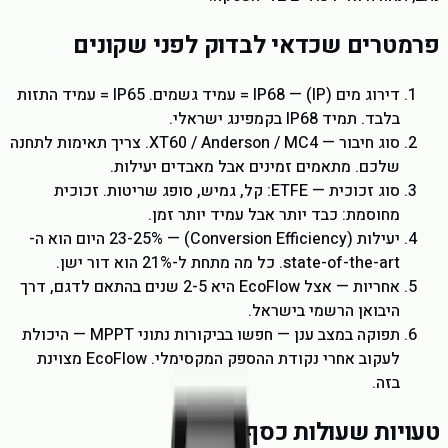
פרמטרים שכדאי לבדוק לפני שקונים
דירוג מים (IP) — IP68 = עמיד גשמים. IP65 = עמיד התזות
בלבד. תמיד IP68 בקמפינג ישראלי.
סוג חיבור — XT60 / Anderson / MC4. צריך תאימות לתחנה
שלכם. מתאמים זמינים אבל מאבדים יעילות.
סוג זכוכית — ETFE: קל, גמיש, סופג שריטות. זכוכית
מחוסמת: כבד יותר אבל עמיד יותר זמן.
יעילות (Conversion Efficiency) — 23-25% היום הוא ה-
state-of-the-art. כל מה מתחת ל-21% הוא דור ישן.
אחריות — אצל EcoFlow היא 2-5 שנים בהתאם לדגם, דרך
היבואן הרשמי בישראל.
תפוקה במצב ענן — חפשו בביקורות נתוני MPPT — היכולת
לעקוב אחרי נקודת ההספק המקסימלי. EcoFlow מצוינת
בזה.
טעויות שעולות כסף