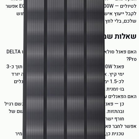
לטיולים — 100W או 160W מספיקים. אצלנו ב-ECOTECH אפשר
לקבל ייעוץ אישי איזה פאנל באמת מתאים לסביבת השימוש
שלכם, בלי לחץ מכירה.
שאלות שמשלימות את התמונה
האם פאנל סולארי מתקפל מספיק לטעון תחנה גדולה כמו DELTA
Pro?
פאנל 400W בודד יטעין DELTA Pro 3 (4,096Wh) תוך כ-3
ימי קיץ. אם מחברים 2 פאנלים 400W במקביל — זה יורד
לכ-1.5 ימים. תחנות גדולות בנויות לקבל מספר פאנלים
בו-זמנית בעזרת מתאם MC4 אחד.
האם הפאנלים עמידים בגשם?
כן — פאנלים של EcoFlow בדירוג IP68 עומדים בגשם רגיל
ובהתזות. הם לא מיועדים לטבילה ממושכת, אבל גשם של
חורף ישראלי לא נזק להם.
אפשר לחבר פאנלים של מותג אחר לתחנת EcoFlow?
טכנית כן, אם המתח (Voltage) בטווח הנכון של הממיר