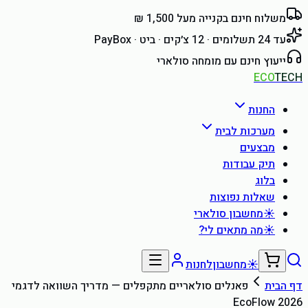
משלוח חינם בקנייה מעל 1,500 ₪
עד 24 תשלומים · 12 צ׳קים · ביט · PayBox
ייעוץ חינם עם מומחה סולארי
ECO
TECH
החנות
מערכות לבית
מבצעים
תיק עבודות
בלוג
שאלות נפוצות
☀
מחשבון סולארי
☀
מה מתאים לי?
☀
מחשבון
לחנות
דף הבית
פאנלים סולאריים מתקפלים — מדריך השוואה לדגמי
EcoFlow 2026