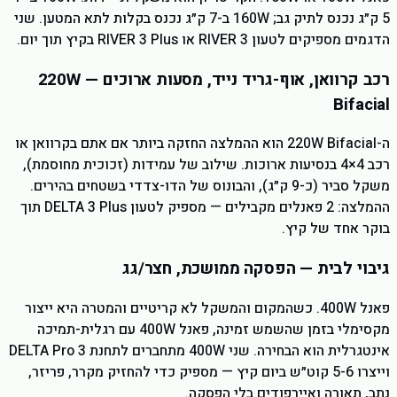
5 ק״ג נכנס לתיק גב; 160W ב-7 ק״ג נכנס בקלות לתא המטען. שני
הדגמים מספיקים לטעון RIVER 3 או RIVER 3 Plus בקיץ תוך יום.
רכב קרוואן, אוף-גריד נייד, מסעות ארוכים — 220W
Bifacial
ה-220W Bifacial הוא ההמלצה החזקה ביותר אם אתם בקרוואן או
רכב 4×4 בנסיעות ארוכות. שילוב של עמידות (זכוכית מחוסמת),
משקל סביר (כ-9 ק״ג), והבונוס של הדו-צדדי בשטחים בהירים.
ההמלצה: 2 פאנלים מקבילים — מספיק לטעון DELTA 3 Plus תוך
בוקר אחד של קיץ.
גיבוי לבית — הפסקה ממושכת, חצר/גג
פאנל 400W. כשהמקום והמשקל לא קריטיים והמטרה היא ייצור
מקסימלי בזמן שהשמש זמינה, פאנל 400W עם רגלית-תמיכה
אינטגרלית הוא הבחירה. שני 400W מתחברים לתחנת DELTA Pro 3
וייצרו 5-6 קוט״ש ביום קיץ — מספיק כדי להחזיק מקרר, פריזר,
נתב, תאורה ואיירפודים בלי הפסקה.