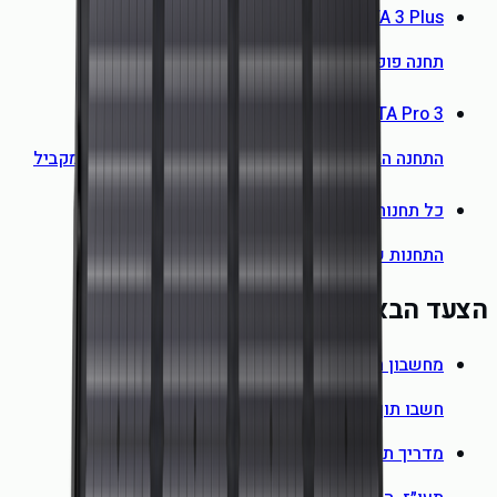
EcoFlow DELTA 3 Plus
תחנה פופולרית שמתאימה לחבר פאנל 220W
EcoFlow DELTA Pro 3
התחנה הגדולה שלוקחת עד 2,600W של פאנלים במקביל
כל תחנות הכוח הניידות
התחנות שמתאימות לכל פאנל
הצעד הבא שלכם
מחשבון חיסכון סולארי
חשבו תוך דקה כמה תחסכו בחשבון החשמל
מדריך תעריפי חשמל 2026