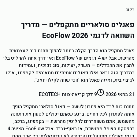
בלוג
פאנלים סולאריים מתקפלים — מדריך
השוואה לדגמי EcoFlow 2026
פאנל מתקפל הוא הדרך הקלה ביותר להפוך תחנת כוח לעצמאית
מהרשת. אבל יש 4 דגמים של EcoFlow ואין דרך אחת להחליט בלי
להבין את ההבדלים — משקל, יעילות, סוג זכוכית, ועמידות.
במדריך הזה נראה אילו פאנלים אמיתיים מתאימים לקמפינג, אילו
לגיבוי בית, ואיזה פאנל הוא ‘הכי שווה לקילו-וואט’.
21 במאי 2026
·
9
דק׳ קריאה
·
צוות ECOTECH
תחנת כוח לבד היא פתרון לשעה — פאנל סולארי מתקפל הופך
אותה לפתרון לכל החיים. ברגע שאתם יכולים לטעון את התחנה
מהשמש, אתם משוחררים לחלוטין מהרשת — בקמפינג, ברכב,
בהפסקת חשמל ממושכת, או באוף-גריד. אבל EcoFlow מציעה 4
דגמי פאנלים מתקפלים והבחירה לא טריוויאלית: כל אחד מהם